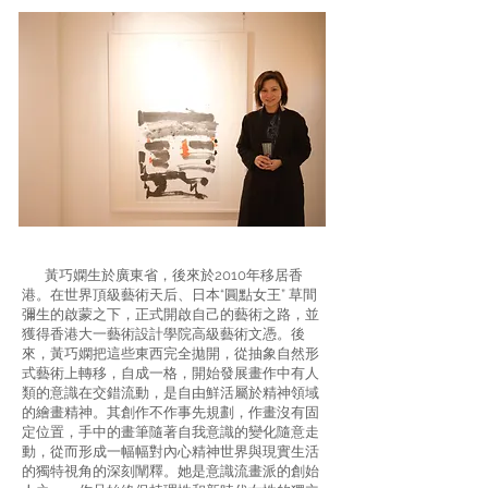
黃巧嫻生於廣東省，後來於2010年移居香
港。在世界頂級藝術天后、日本“圓點女王” 草間
彌生的啟蒙之下，正式開啟自己的藝術之路，並
獲得香港大一藝術設計學院高級藝術文憑。後
來，黃巧嫻把這些東西完全拋開，從抽象自然形
式藝術上轉移，自成一格，開始發展畫作中有人
類的意識在交錯流動，是自由鮮活屬於精神領域
的繪畫精神。其創作不作事先規劃，作畫沒有固
定位置，手中的畫筆隨著自我意識的變化隨意走
動，從而形成一幅幅對內心精神世界與現實生活
的獨特視角的深刻闡釋。她是意識流畫派的創始