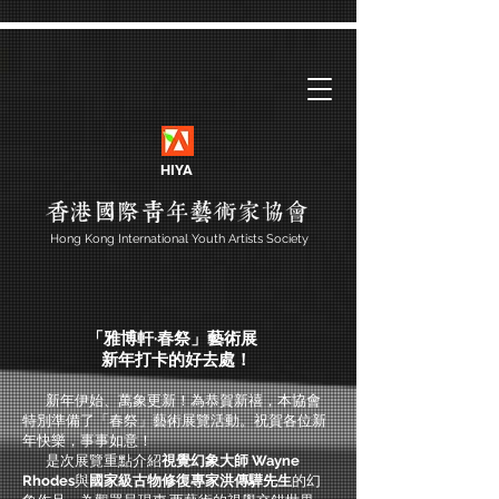
HIYA
Hong Kong International Youth Artists Society
「雅博軒·春祭」藝術展
新年打卡的好去處！
新年伊始、萬象更新！為恭賀新禧，本協會
特別準備了「春祭」藝術展覽活動。祝賀各位新
年快樂，事事如意！
是次展覽重點介紹
視覺幻象大師 Wayne
Rhodes
與
國家級古物修復專家洪傳驊先生
的幻