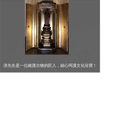
洪先生是一位維護古物的匠人，細心呵護文化珍寶！