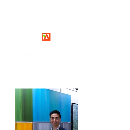
HIYA
Hong Kong International Youth Artists Society