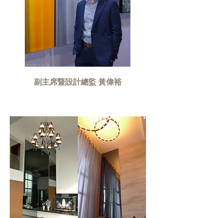
副主席暨設計總監 黃偉裕