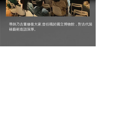
導師乃古董修復大家,曾任職於國立博物館，對古代裝
裱藝術造詣深厚。
© 香港國際青年藝術家協會
電話：+852
9062 1702
電郵：
Info@hkiyas.com
會址：香港上環干諾道西20號中英大廈1樓104室