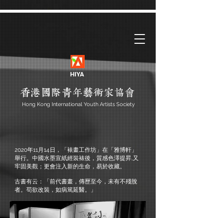
HIYA
Hong Kong International Youth Artists Society
2020年11月14日，「裱畫工作坊」在「雅博軒」
舉行。中國水墨宣紙經裝裱後，質感色澤提昇,又
牢固美觀；更會注入新的生命，易於收藏。
古書有云：「前代書畫，傳歷至今，未有不殘脫
者。苟欲改裝，如病篤延醫。」