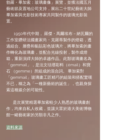
勃羅・畢加索：玻璃畫像」展覽，並獲法國五月
藝術節及置地公司支持，展出二十世紀藝術大師
畢加索與光影技術專家共同製作的玻璃光影裝
置。
1950年代中期， 羅傑・馬爾埃布－納瓦爾的
工作室鑽研法國畫家尚・克羅蒂製作的燈箱，透
過組合、層疊和黏貼彩色玻璃片，將畢加索的畫
作轉化為玻璃畫，並配合光線投射，製作成燈
箱，重新演繹大師的卓越作品。此類玻璃畫名為
「gemmail」，是法文琺瑯彩料（émail）和寶
石 （gemme）所組成的混合詞。 畢加索對
「gemmail」玻璃畫工匠精巧的組裝和搭配驚嘆
不已，稱之為「一種新藝術的誕生」，也親身探
索這種媒介的可能性。
是次展覽精選畢加索較少人熟悉的玻璃畫創
作，均來自私人收藏，並讓大眾於港大美術博物
館一睹藝術家的另類非凡之作。
​資料來源