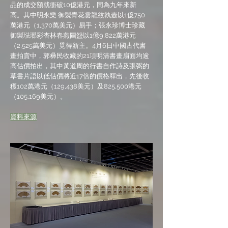
品的成交額就衝破10億港元，同為九年來新
高。其中明永樂 御製青花雲龍紋執壺以1億750
萬港元（1,370萬美元）易手；張永珍博士珍藏
御製琺瑯彩杏林春燕圖盌以1億9,822萬港元
（2,525萬美元）覓得新主。4月6日中國古代書
畫拍賣中，郭彝民收藏的21項明清書畫扇面均逾
高估價拍出，其中黃道周的行書自作詩及張弼的
草書片語以低估價將近17倍的價格釋出，先後收
穫102萬港元（129,438美元）及825,500港元
（105,169美元）。
​資料來源