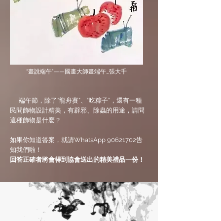
“畫說端午”——國畫大師畫端午_張大千
端午節，除了“龍舟賽”、“吃粽子”，還有一種
民間飾物設計精美，有辟邪、除蟲的用途，請問
這種飾物是什麼？
如果你知道答案，就請WhatsApp
90621702
告
知我們啦！
回答正確者將會得到協會送出的精美禮品一份！