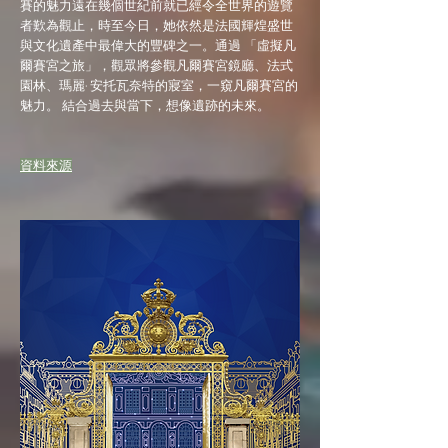
賽的魅力遠在幾個世紀前就已經令全世界的遊覽
者歎為觀止，時至今日，她依然是法國輝煌盛世
與文化遺產中最偉大的豐碑之一。通過 「虛擬凡
爾賽宮之旅」，觀眾將參觀凡爾賽宮鏡廳、法式
園林、瑪麗· 安托瓦奈特的寢室，一窺凡爾賽宮的
魅力。 結合過去與當下，想像遺跡的未來。
​資料來源