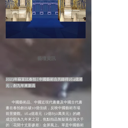
藝壇資訊
2023年蘇富比春拍 | 中國藝術合共錄得16.4億港
元，創九年來新高
中國藝術品、中國近現代書畫及中國古代書
畫在春拍創出破10億佳績，反映中國藝術市場
前景樂觀。16.4億港元（2億850萬美元）的總
成交額為九年來之冠，焦點拍品無疑落在張大千
的〈花開十丈影參差〉金屏風上。單是中國藝術