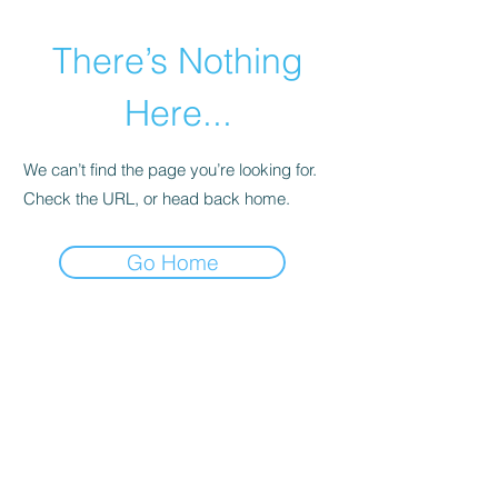
There’s Nothing
Here...
We can’t find the page you’re looking for.
Check the URL, or head back home.
Go Home
© 香港國際青年藝術家協會
電話：+852
9062 1702
電郵：
Info@hkiyas.com
會址：香港上環干諾道西20號中英大廈1樓104室