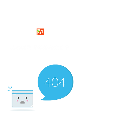
HIYA
Hong Kong International Youth Artists Society