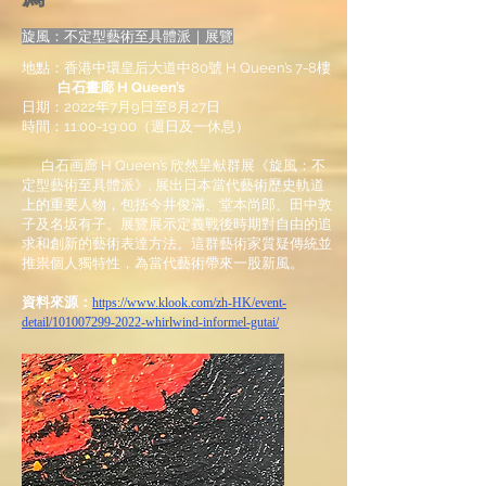
旋風：不定型藝術至具體派｜展覽
地點：香港中環皇后大道中80號 H Queen’s 7-8樓
白石畫廊 H Queen’s
日期：2022年7月9日至8月27日
時間：11:00-19:00（週日及一休息）
白石画廊 H Queen’s 欣然呈献群展《旋風：不
定型藝術至具體派》, 展出日本當代藝術歷史軌道
上的重要人物，包括今井俊滿、堂本尚郎、田中敦
子及名坂有子。展覽展示定義戰後時期對自由的追
求和創新的藝術表達方法。這群藝術家質疑傳統並
推祟個人獨特性，為當代藝術帶來一股新風。
資料來源：
https://www.klook.com/zh-HK/event-
detail/101007299-2022-whirlwind-informel-gutai/