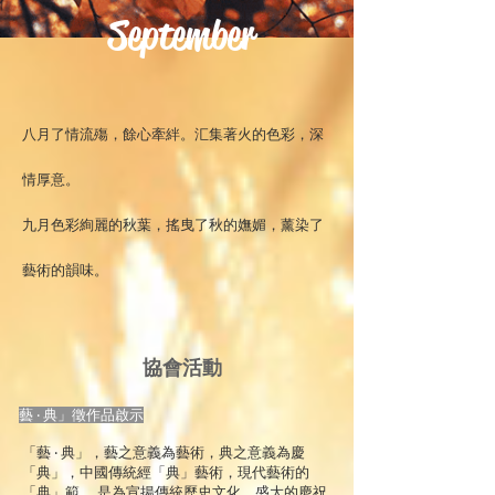
September
八月了情流殤，餘心牽絆。汇集著火的色彩，深
情厚意。
九月色彩絢麗的秋葉，搖曳了秋的嫵媚，薰染了
藝術的韻味。
協會活動
藝 ‧ 典」徵作品啟示
「藝 ‧ 典」，藝之意義為藝術，典之意義為慶
「典」，中國傳統經「典」藝術，現代藝術的
「典」範,，是為宣揚傳統歷史文化，盛大的慶祝