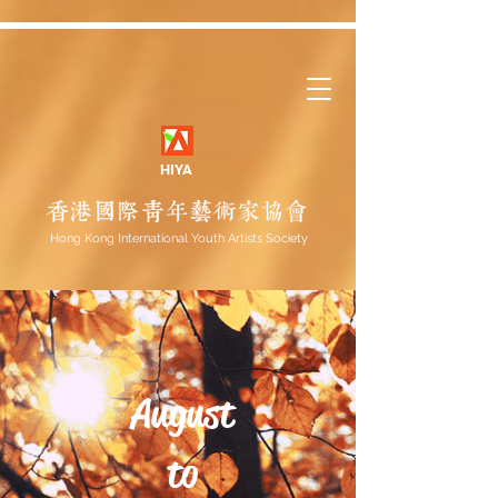
HIYA
Hong Kong International Youth Artists Society
August
to