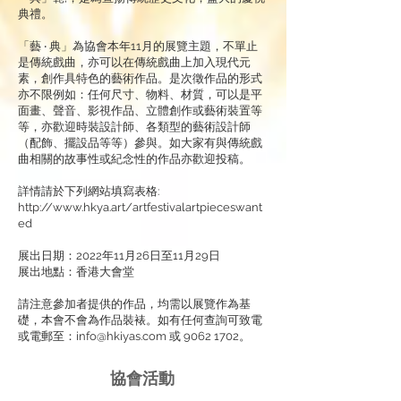
典禮。
「藝 ‧ 典」為協會本年11月的展覽主題，不單止
是傳統戲曲，亦可以在傳統戲曲上加入現代元
素，創作具特色的藝術作品。是次徵作品的形式
亦不限例如：任何尺寸、物料、材質，可以是平
面畫、聲音、影視作品、立體創作或藝術裝置等
等，亦歡迎時裝設計師、各類型的藝術設計師
（配飾、擺設品等等）參與。如大家有與傳統戲
曲相關的故事性或紀念性的作品亦歡迎投稿。
詳情請於下列網站填寫表格:
http://www.hkya.art/artfestivalartpieceswant
ed
展出日期：2022年11月26日至11月29日
展出地點：香港大會堂
請注意參加者提供的作品，均需以展覽作為基
礎，本會不會為作品裝裱。如有任何查詢可致電
或電郵至：
info@hkiyas.com
或
9062 1702
。
協會活動