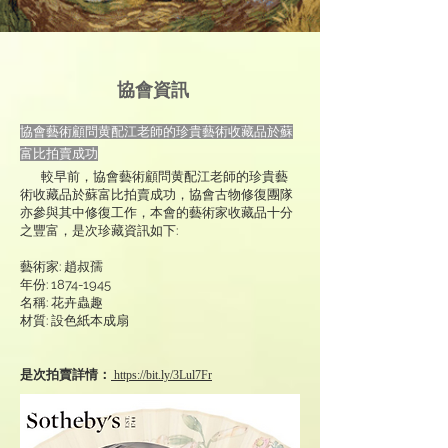
協會資訊
協會藝術顧問黄配江老師的珍貴藝術收藏品於蘇
富比拍賣成功
較早前，協會藝術顧問黄配江老師的珍貴藝
術收藏品於蘇富比拍賣成功，協會古物修復團隊
亦參與其中修復工作，本會的藝術家收藏品十分
之豐富，是次珍藏資訊如下:
藝術家: 趙叔孺
年份:
1874-1945
名稱: 花卉蟲趣
材質: 設色紙本成扇
是次拍賣詳情：
https://bit.ly/3Lul7Fr