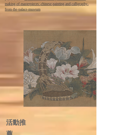
making-of-masterpieces:-chinese-painting-and-calligraphy-
from-the-palace-museum
活動推
薦