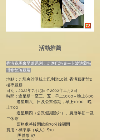
活動推薦
香港賽馬會呈獻系列：走進巴洛克—卡波迪蒙特
博物館珍藏展
地點：九龍尖沙咀梳士巴利道10號 香港藝術館2
樓專題廳
日期：2022年7月15日至2022年11月2日
時間：逢星期一至三、五，早上10:00 – 晚上6:00
逢星期六、日及公眾假期，早上10:00 – 晚
上7:00
逢星期四（公眾假期除外）、農曆年初一及
二休館
票務處將於閉館前30分鐘關閉
費用：標準票（成人）$10
團體票 $7