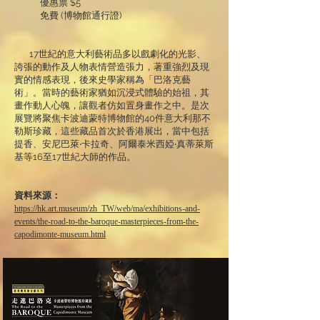
優惠票 $5
免費 (博物館通行證)
17世紀的意大利藝術品多以戲劇化的光影、
誇張的動作及人物表情營造張力，著重強烈及現
實的情感表現，後來史學家稱為「巴洛克藝
術」。當時的藝術家猶如沉浸式體驗的始祖，其
畫作動人心魄，讓觀者仿如置身畫作之中。是次
展覽將聚焦卡波迪蒙特博物館的40件意大利那不
勒斯珍藏，這些藏品首次於香港展出，當中包括
提香、安尼巴萊‧卡拉奇、阿爾泰米西婭‧真蒂萊斯
基等16至17世紀大師的作品。
資料來源：
https://hk.art.museum/zh_TW/web/ma/exhibitions-and-
events/the-road-to-the-baroque-masterpieces-from-the-
capodimonte-museum.html