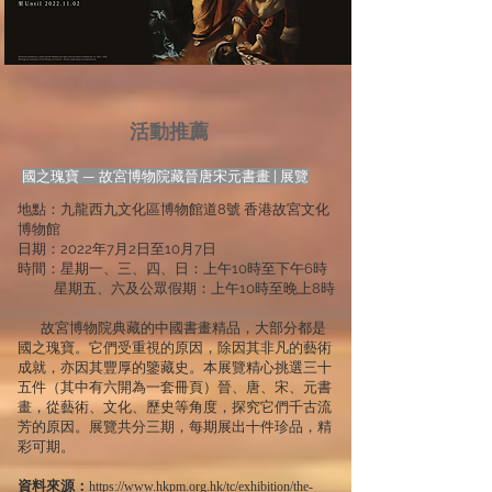
活動推薦
國之瑰寶 — 故宮博物院藏晉唐宋元書畫 | 展覽
地點：九龍西九文化區博物館道8號 香港故宮文化
博物館
日期：2022年7月2日至10月7日
時間：星期一、三、四、日：上午10時至下午6時
星期五、六及公眾假期：上午10時至晚上8時
故宮博物院典藏的中國書畫精品，大部分都是
國之瑰寶。它們受重視的原因，除因其非凡的藝術
成就，亦因其豐厚的鑒藏史。本展覽精心挑選三十
五件（其中有六開為一套冊頁）晉、唐、宋、元書
畫，從藝術、文化、歷史等角度，探究它們千古流
芳的原因。展覽共分三期，每期展出十件珍品，精
彩可期。
資料來源：
https://www.hkpm.org.hk/tc/exhibition/the-