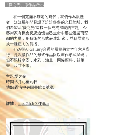
「愛之光」徵作品啟示
在一個充滿不確定的時代，我們作為親歷
者，短短幾年間見證了許許多多的光怪陸離。我
們希望藉“愛之光”這樣一個充滿溫暖的主題，令
藝術家有機會反思追憶自己生命中那些溫柔而堅
韌的力量，用藝術的形式表達出 來，並藉展覽形
成一種正向的傳播。
HIYA與AI Gallery合辦的展覽將於本年六月舉
行，是次徵作品的形式作品限以畫作形式呈現，
但不限於水墨，水彩，油畫，丙烯顏料，鉛筆
畫，尺寸不限。
主題:愛之光
時間: 6月15至19日
地點:香港中央圖書館 2 號廳
詳情：
https://bit.ly/3FTy6zm